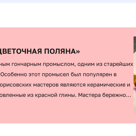
ЦВЕТОЧНАЯ ПОЛЯНА»
нным гончарным промыслом, одним из старейших
 Особенно этот промысел был популярен в
орисовских мастеров являются керамические и
овленные из красной глины. Мастера бережно
лий из глины и нанесения яркой росписи на
ьзуя традиционные цвета: коричневый, зеленый
росписью глиняных тарелочек. Занятие