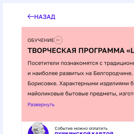
НАЗАД
ОБУЧЕНИЕ
6
+
ТВОРЧЕСКАЯ ПРОГРАММА «
Посетители познакомятся с традицио
и наиболее развитых на Белгородчине.
Борисовке. Характерными изделиями б
майоликовые бытовые предметы, изгот
сохраняют традиции производства изде
Развернуть
красно-коричневую поверхность, испол
и желтый. Гостям предложат заняться 
Событие можно оплатить