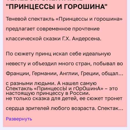
"ПРИНЦЕССЫ И ГОРОШИНА"
Теневой спектакль «Принцессы и горошина»
предлагает современное прочтение
классической сказки Г.Х. Андерсена.
По сюжету принц искал себе идеальную
невесту и объездил много стран, побывал во
Франции, Германии, Англии, Греции, общался
с разными людьми. А нашел самую
Спектакль «ПринцессЫ и гОрОшинА» – это
настоящую принцессу в России.
не только сказка для детей, ее сюжет тронет
сердца зрителей любого возраста. Спектакль
станет отличным выбором для семейного
Развернуть
похода в театр.