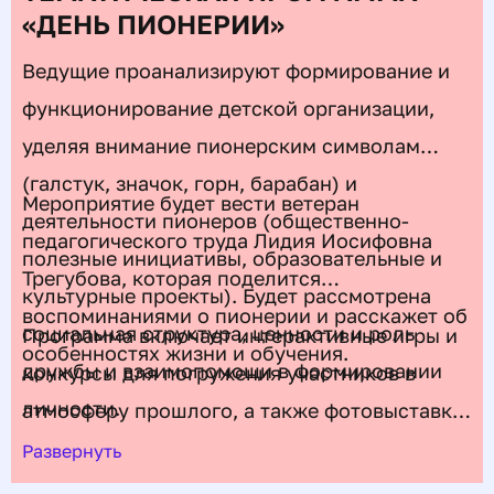
«ДЕНЬ ПИОНЕРИИ»
Ведущие проанализируют формирование и
функционирование детской организации,
уделяя внимание пионерским символам
(галстук, значок, горн, барабан) и
Мероприятие будет вести ветеран
деятельности пионеров (общественно-
педагогического труда Лидия Иосифовна
полезные инициативы, образовательные и
Трегубова, которая поделится
культурные проекты). Будет рассмотрена
воспоминаниями о пионерии и расскажет об
социальная структура, ценности и роль
Программа включает интерактивные игры и
особенностях жизни и обучения.
дружбы и взаимопомощи в формировании
конкурсы для погружения участников в
личности.
атмосферу прошлого, а также фотовыставку
«Детство пионерское мое» с
Развернуть
ретрофотографиями.