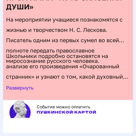
ДУШИ»
На мероприятии учащиеся познакомятся с
жизнью и творчеством Н. С. Лескова.
Писатель одним из первых сумел во всей
полноте передать православное
Школьники подробно остановятся на
миросознание русского человека.
анализе его произведения «Очарованный
странник» и узнают о том, какой духовный
путь проходит герой книги. Ему придется
Развернуть
пройти через круги ада, чтобы превратиться
Событие можно оплатить
в праведника, монаха-молитвенника,
которому «очень за народ потерпеть
хочется». Произведения Н. С. Лескова – это