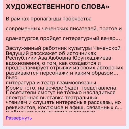
ХУДОЖЕСТВЕННОГО СЛОВА»
В рамках пропаганды творчества
современных чеченских писателей, поэтов и
драматургов пройдет литературный вечер.
Заслуженный работник культуры Чеченской
Ведущий расскажет об источниках
Республики Аза Аюбовна Юсупхаджиева
вдохновения, о том, как создаются и
продекламирует отрывки из своих авторских
развиваются персонажи и каким образом
пьес.
литература и театр взаимосвязаны.
Кроме того, на вечере будет представлена
Посетители смогут не только насладиться
электронная выставка театральных
чтением и слушать интересные рассказы, но
реквизитов, костюмов и афиш, связанных с
и обменяться мнениями с другими
известными литературными
Развернуть
участниками.
произведениями. Гости увидят редкие