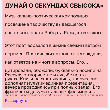
ДУМАЙ О СЕКУНДАХ СВЫСОКА»
Музыкально-поэтическая композиция
посвящена творчеству выдающегося
советского поэта Роберта Рождественского.
Этот поэт ворвался в жизнь свежим ветром
перемен. Поэтических строк от него ждали,
как ответов на многие вопросы. Его
цитировали, обожали, буквально носили на
Рассказ о творчестве и судьбе поэта
руках. Книги расхватывались, творческие
дополнят мультимедийная презентация,
вечера проводились при полных залах.
Его
фрагменты документальных фильмов и
жизнь вместила в себя и войну, и эстрадный
музыкальные произведения.
Развернуть
поэтический бум 60-х, и надежды