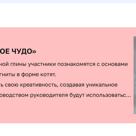
ОЕ ЧУДО»
ной глины участники познакомятся с основами
гниты в форме котят.
ь свою креативность, создавая уникальное
оводством руководителя будут использоваться
и и дизайна своего неповторимого котика.
ники смогут забрать свое творение домой,
пользовать их в качестве оригинального декора.