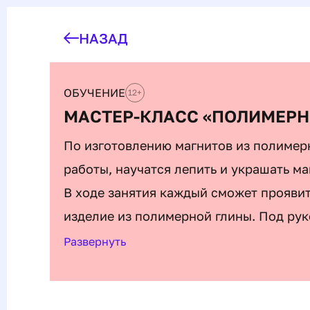
НАЗАД
ОБУЧЕНИЕ
12
+
МАСТЕР-КЛАСС «ПОЛИМЕРН
По изготовлению магнитов из полимер
работы, научатся лепить и украшать ма
В ходе занятия каждый сможет проявит
изделие из полимерной глины. Под рук
различные инструменты для детализаци
Развернуть
После завершения мастер-класса участ
чтобы показать друзьям и семье или ис