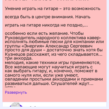
Умение играть на гитаре – это возможность
всегда быть в центре внимания. Начать
играть на гитаре никогда не поздно,
особенно если есть желание. Чтобы
Руководитель народного коллектива кавер-
исполнять любимые песни для компании или
группы «Энергия» Александр Сергеевич
просто для души – достаточно знать хотя бы
Кузнецов расскажет, из чего складывается
три аккорда.
мелодия, какие техники игры применяются,
Все желающие могут научиться играть с
как выбрать гитару, и, конечно, поможет в
самого нуля или, если уже умеют,
овладении простыми аккордами и приемами
развиваться дальше. Слушателей ждут
игры.
невероятная атмосфера и исполнение
Развернуть
красивых мелодий от классики до рока.
Событие можно оплатить