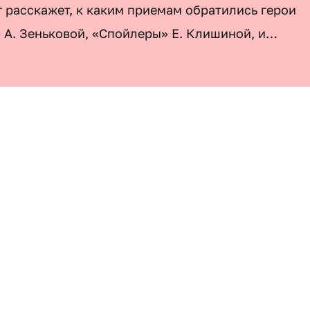
 расскажет, к каким приемам обратились герои
 А. Зеньковой, «Спойлеры» Е. Клишиной, и
оизведений,
с героями которых можно будет
 конце встречи ведущая ответит на вопросы
ации из жизни.