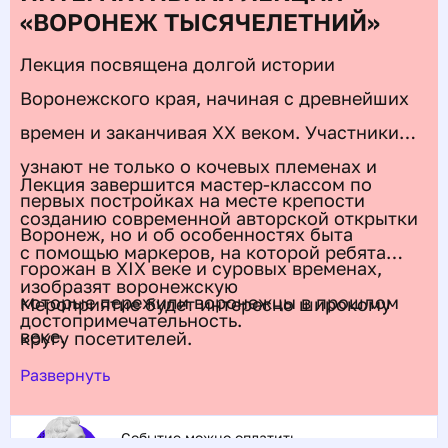
«ВОРОНЕЖ ТЫСЯЧЕЛЕТНИЙ»
Лекция посвящена долгой истории
Воронежского края, начиная с древнейших
времен и заканчивая XX веком. Участники
узнают не только о кочевых племенах и
Лекция завершится мастер-классом по
первых постройках на месте крепости
созданию современной авторской открытки
Воронеж, но и об особенностях быта
с помощью маркеров, на которой ребята
горожан в XIX веке и суровых временах,
изобразят воронежскую
которые пережили воронежцы в прошлом
Мероприятие будет интересно широкому
достопримечательность.
веке.
кругу посетителей.
Развернуть
Событие можно оплатить