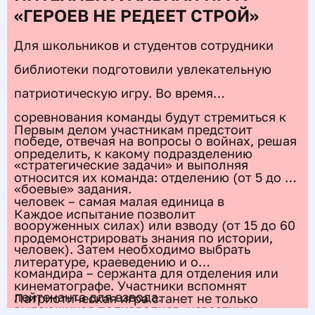
«ГЕРОЕВ НЕ РЕДЕЕТ СТРОЙ»
Для школьников и студентов сотрудники
библиотеки подготовили увлекательную
патриотическую игру. Во время
соревнования команды будут стремиться к
Первым делом участникам предстоит
победе, отвечая на вопросы о войнах, решая
определить, к какому подразделению
«стратегические задачи» и выполняя
относится их команда: отделению (от 5 до 15
«боевые» задания.
человек – самая малая единица в
Каждое испытание позволит
вооруженных силах) или взводу (от 15 до 60
продемонстрировать знания по истории,
человек). Затем необходимо выбрать
литературе, краеведению и о
командира – сержанта для отделения или
кинематографе. Участники вспомнят
лейтенанта для взвода.
Патриотическая игра станет не только
выдающихся полководцев, известных