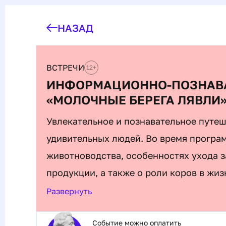
НАЗАД
ВСТРЕЧИ
12
+
ИНФОРМАЦИОННО-ПОЗНАВА
«МОЛОЧНЫЕ БЕРЕГА ЛЯВЛИ
Увлекательное и познавательное путеш
удивительных людей. Во время програ
животноводства, особенностях ухода 
продукции, а также о роли коров в жи
Вас ждет интересное знакомство с ист
Развернуть
Госплемзавода «Архангельский» в Ляв
Событие можно оплатить
рабочие и бытовые моменты фермерской