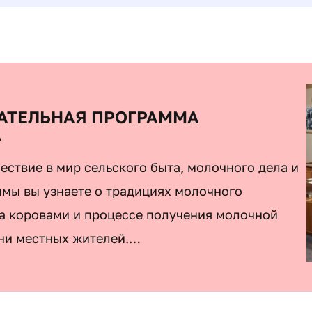
ТЕЛЬНАЯ ПРОГРАММА
»
ествие в мир сельского быта, молочного дела и
ммы вы узнаете о традициях молочного
за коровами и процессе получения молочной
зни местных жителей.
орией развития молочного хозяйства
ле, экспонатами и фотографиями, отражающими
 жизни. Вы сможете узнать о том, каким