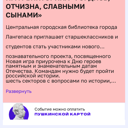
ОТЧИЗНА, СЛАВНЫМИ
СЫНАМИ»
Центральная городская библиотека города
Лангепаса приглашает старшеклассников и
студентов стать участниками нового
познавательного проекта, посвященного
Новая игра приурочена к Дню героев
памятным и знаменательным датам
Отечества.
Командам нужно будет пройти
российской истории.
шесть секторов с вопросами по истории,
литературе, азбуке военных слов, оружию,
Развернуть
военной технике, орденам и медалям.
Событие можно оплатить
Участникам предстоит вспомнить события
тех лет, героев войны, великих советских