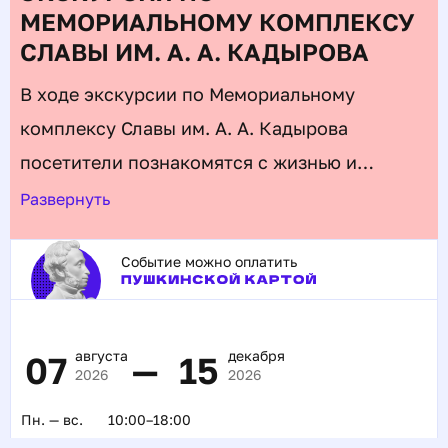
МЕМОРИАЛЬНОМУ КОМПЛЕКСУ
СЛАВЫ ИМ. А. А. КАДЫРОВА
В ходе экскурсии по Мемориальному
комплексу Славы им.
А.
А.
Кадырова
посетители познакомятся с жизнью и
деятельностью Первого Президента
Развернуть
Чеченской Республики, Героя России А.
Событие можно оплатить
Кадырова: увидят цикл фотографий,
иллюстрирующих его становление как
политического и религиозного деятеля,
августа
декабря
07
—
15
коллекцию личных вещей и воссозданный
2026
2026
рабочий кабинет. Также гости смогут
Пн. — вс.
10:00–18:00
ознакомиться с экспозицией «Этот день мы