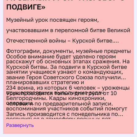
ПОДВИГЕ»
Музейный урок посвящен героям,
участвовавшим в переломной битве Великой
Отечественной войны – Курской битве.
Фотографии, документы, музейные предметы
Особое внимание будет уделено героям
расскажут об основных этапах сражения. На
Курской битвы. За подвиги в Курской битве
занятии учащиеся узнают о командующих,
звание Героя Советского Союза получили
планировавших стратегию и
234 воина, из которых 6 человек – уроженцы
осуществлявших выполнение задач
Урок проводится только для групп от 10
Белгородчины. Кадры кинохроники,
операции.
человек и по предварительной записи.
воспоминания участников событий помогут
Запись производится с понедельника по
погрузиться в атмосферу военных лет.
пятницу с 9:00 до 18:00 по телефону: +7 (910)
Развернуть
030-06-50.